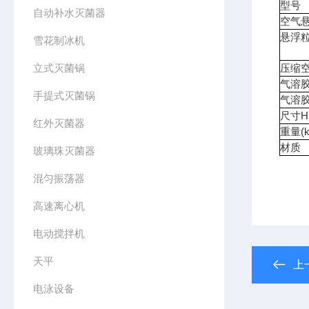
型号
自动补水灭菌器
空气
悬浮
雪花制冰机
立式灭菌锅
压缩
气溶
手提式灭菌锅
气溶
尺寸H
红外灭菌器
重量(k
材质
玻璃珠灭菌器
混匀振荡器
高速离心机
电动搅拌机
天平
上
电泳设备