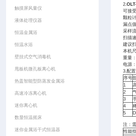
2.
OLT
触摸屏风量仪
可接受气
颗粒计数
液体处理仪器
漏点值
采样流量/
恒温金属浴
扫描速度
建议扫
恒温水浴
本机尺寸
壁挂式空气消毒机
重量：
电源：
甩板机微孔板离心机
3.配
序号
热盖智能型防蒸发金属浴
1
2
高速冷冻离心机
3
迷你离心机
4
5
数显恒温摇床
注：
迷你金属浴干式恒温器
性能