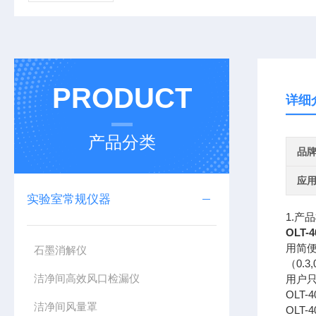
PRODUCT
详细
产品分类
品
应
实验室常规仪器
1.产
OLT-4
用简
石墨消解仪
（0.3
洁净间高效风口检漏仪
用户只
OLT
洁净间风量罩
OLT-