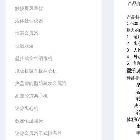
产品介
触摸屏风量仪
产品特
液体处理仪器
C25
张力的
恒温金属浴
1
、适
2
、离
恒温水浴
3
、人
4
、外
壁挂式空气消毒机
5
、能
微孔
甩板机微孔板离心机
性能指
热盖智能型防蒸发金属浴
高速冷冻离心机
离
迷你离心机
(
体积
数显恒温摇床
迷你金属浴干式恒温器