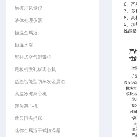
6、
触摸屏风量仪
7、
8、高
液体处理仪器
9、
性能指
恒温金属浴
恒温水浴
产
壁挂式空气消毒机
性
控
甩板机微孔板离心机
升
热盖智能型防蒸发金属浴
温度稳
模块大
高速冷冻离心机
模块温
显
迷你离心机
制
时间
数显恒温摇床
z高
大
输
迷你金属浴干式恒温器
产