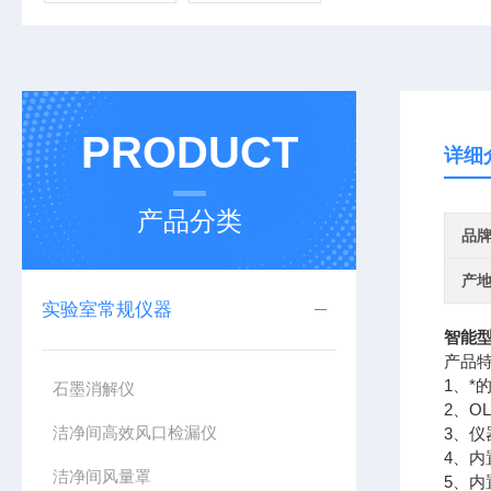
PRODUCT
详细
产品分类
品
产
实验室常规仪器
智能
产品
1、*
石墨消解仪
2、
洁净间高效风口检漏仪
3、
4、
洁净间风量罩
5、