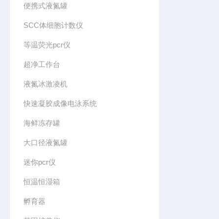
便携式液氮罐
SCC体细胞计数仪
等温荧光pcr仪
超净工作台
液氮冰激凌机
快速凝胶成像电泳系统
海鲜冻存罐
大口径液氮罐
迷你pcr仪
恒温恒湿箱
孵育器