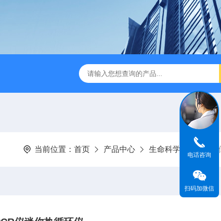
旋转蒸发仪厂家
HH-24恒温水浴锅
全不锈钢水浴15位多
当前位置：
首页
产品中心
生命科学仪器
迷
电话咨询
扫码加微信