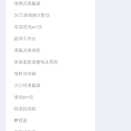
便携式液氮罐
SCC体细胞计数仪
等温荧光pcr仪
超净工作台
液氮冰激凌机
快速凝胶成像电泳系统
海鲜冻存罐
大口径液氮罐
迷你pcr仪
恒温恒湿箱
孵育器