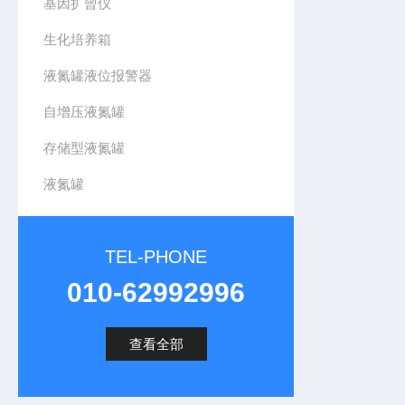
基因扩曾仪
生化培养箱
液氮罐液位报警器
自增压液氮罐
存储型液氮罐
液氮罐
TEL-PHONE
010-62992996
查看全部