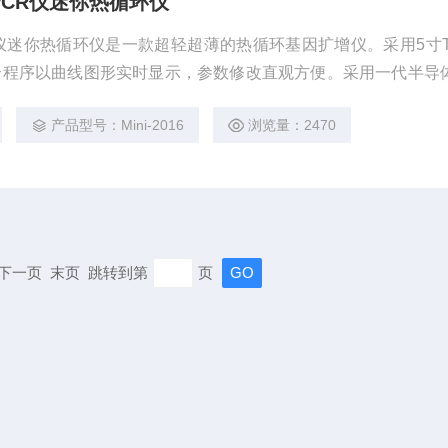
CR仪迷你热循环仪
仪迷你热循环仪是一款超轻超薄的热循环基因扩增仪。采用5寸T
个程序以曲线图形实时显示，参数修改直观方便。采用一代半导
均一性并具备*的变温速度，确保高质量的实验结果。迷你便携
产品型号：Mini-2016
浏览量：2470
页 下一页 末页 跳转到第
页