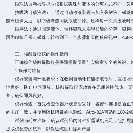
磁珠法自动核酸提取仪根据磁珠与液体的分离方式不同，又可
抽吸法（移液法）：通过自动移液装置来加入裂解液、磁珠吸
能靠磁珠太近，以防磁珠连同废液被抽掉。这样每一次抽废液时
磁棒法：通过固定液体、转移磁珠来实现核酸的分离。磁棒法
因为磁棒只带走磁珠，转移到下一个步骤相应的反应孔中。Auto-
三、核酸提取仪的操作指南
正确操作核酸提取仪是保障提取质量与实验室安全的关键。以
1.操作前准备
仪器安装与环境要求：在收到自动化核酸提取仪时，应按照说
地良好，防止电气事故。核酸提取仪应放置在无腐蚀性气体、无强磁
备，确保通风良好。
仪器检查：首先检查仪器外观是否完好，各部件连接是否正常
的电压一致，并使用随机附带的电源线。Auto-32A可适配100-
试剂与耗材准备：确认试剂舱内各种所需试剂充足，包括裂解
提取仪配套的试剂，以保证纯度和提高产量。