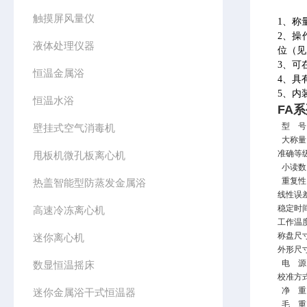
触摸屏风量仪
1、称
2、操
液体处理仪器
位（
3、可
恒温金属浴
4、具
5、内
恒温水浴
FA系
型 号
壁挂式空气消毒机
大称量
准确等
甩板机微孔板离心机
小读数
重复性
热盖智能型防蒸发金属浴
线性误
稳定时
高速冷冻离心机
工作温
称盘尺
迷你离心机
外形尺
电 源
数显恒温摇床
校准方
净 重
迷你金属浴干式恒温器
毛 重