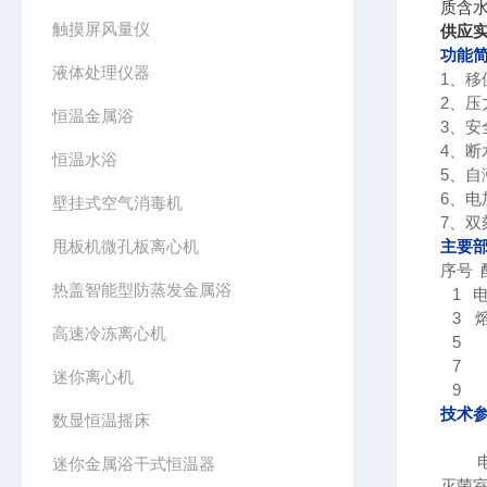
质含水
触摸屏风量仪
供应实
功能
液体处理仪器
1、
2、
恒温金属浴
3、
4、
恒温水浴
5、
6、
壁挂式空气消毒机
7、
甩板机微孔板离心机
主要
序号
热盖智能型防蒸发金属浴
1
电
3
熔
高速冷冻离心机
5
7
迷你离心机
9
技术
数显恒温摇床
迷你金属浴干式恒温器
灭菌