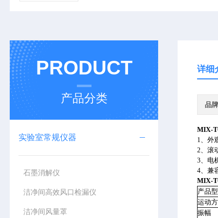
PRODUCT
详细
产品分类
品
MIX-T
实验室常规仪器
1、外
2、滚
3、电
4、兼
石墨消解仪
MIX-T
洁净间高效风口检漏仪
产品型
运动方
洁净间风量罩
振幅