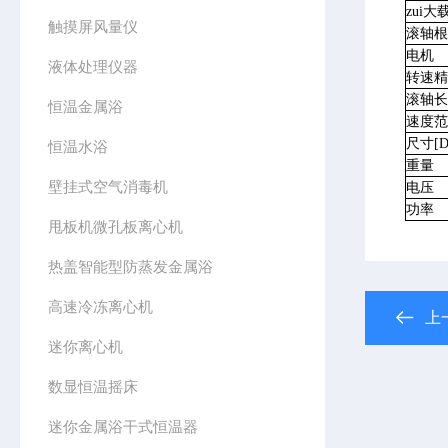
zui大
触摸屏风量仪
滚轴根
电机
液体处理仪器
转速精
滚轴长
恒温金属浴
速度范
尺寸[D
恒温水浴
重量
壁挂式空气消毒机
电压
功率
甩板机微孔板离心机
热盖智能型防蒸发金属浴
高速冷冻离心机
上
迷你离心机
数显恒温摇床
迷你金属浴干式恒温器