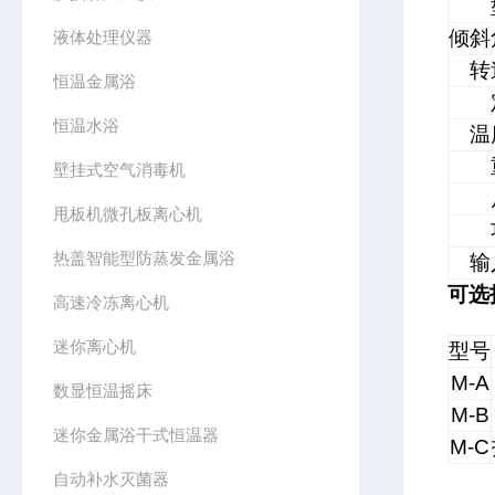
倾斜
液体处理仪器
转
恒温金属浴
恒温水浴
温
壁挂式空气消毒机
甩板机微孔板离心机
热盖智能型防蒸发金属浴
输
可选
高速冷冻离心机
迷你离心机
型号
M-A
数显恒温摇床
M-B
迷你金属浴干式恒温器
M-C
自动补水灭菌器