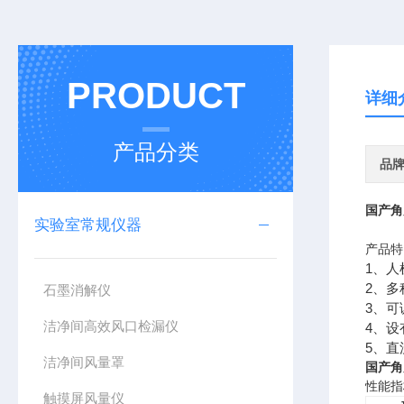
PRODUCT
详细
产品分类
品
国产角
实验室常规仪器
产品特
1、人
2、多
石墨消解仪
3、可
洁净间高效风口检漏仪
4、设
5、
洁净间风量罩
国产角
性能指
触摸屏风量仪