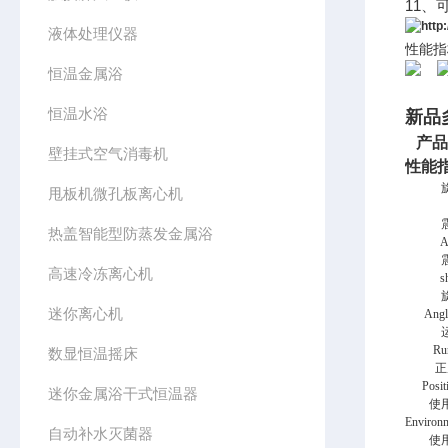
11、
液体处理仪器
性能指
恒温金属浴
恒温水浴
新品
产品
壁挂式空气消毒机
性能
甩板机微孔板离心机
热盖智能型防蒸发金属浴
A
高速冷冻离心机
s
迷你离心机
Angle
Ru
数显恒温摇床
正
Posit
迷你金属浴干式恒温器
使
Environm
自动补水灭菌器
使