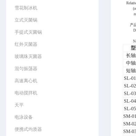
Relati
雪花制冰机
(
z
立式灭菌锅
产
D
手提式灭菌锅
N
红外灭菌器
型
长轴
玻璃珠灭菌器
中轴
混匀振荡器
短轴
SL-01
高速离心机
SL-02
电动搅拌机
SL-03
SL-04
天平
SL-05
SM-01
电泳设备
SM-02
便携式均质器
SM-03