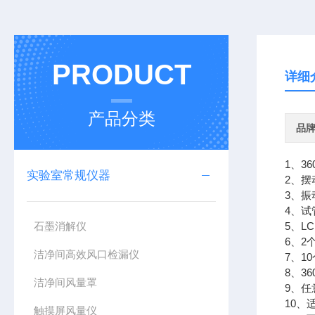
PRODUCT
详细
产品分类
品
1、3
实验室常规仪器
2、
3、
4、
石墨消解仪
5、L
6、2
洁净间高效风口检漏仪
7、1
8、3
洁净间风量罩
9、
10、
触摸屏风量仪