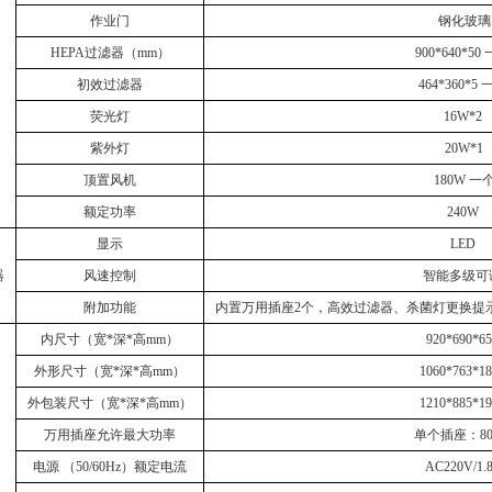
作业门
钢化玻璃
HEPA过滤器（mm）
900*640*50
初效过滤器
464*360*5 
荧光灯
16W*2
紫外灯
20W*1
顶置风机
180W 一
额定功率
240W
显示
LED
器
风速控制
智能多级可
附加功能
内置万用插座
2个，高效过滤器、杀菌灯更换提
内尺寸（宽
*深*高mm）
920*690*65
外形尺寸（宽
*深*高mm）
1060*763*18
外包装尺寸（宽
*深*高mm）
1210*885*19
万用插座允许最大功率
单个插座：
8
电源
（50/60Hz）额定电流
AC220V/1.