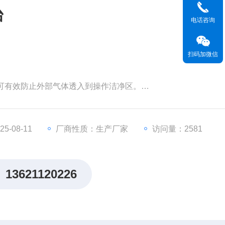
台
电话咨询
扫码加微信
，可有效防止外部气体透入到操作洁净区。
风量控制系统，五段风速控制，风速0.2-0.6m/s可调，（初期：
好。
-08-11
厂商性质：生产厂家
访问量：2581
内置插座仪表可控开关、前窗状态显示功能、可设置三位互锁功
13621120226