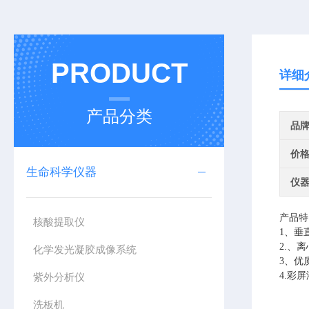
PRODUCT
详细
产品分类
品
价
生命科学仪器
仪
产品
核酸提取仪
1、垂
2.、
化学发光凝胶成像系统
3、优
4.彩
紫外分析仪
洗板机