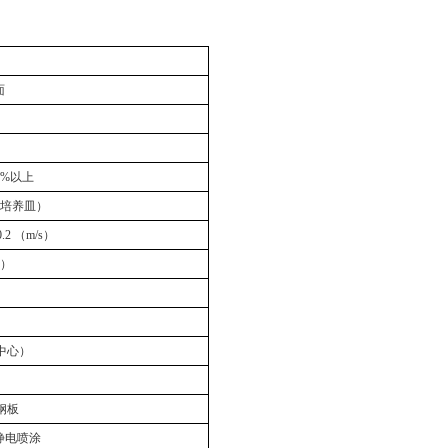
面
95%以上
mm培养皿）
2 （m/s）
s）
业中心）
锈钢板
静电喷涂