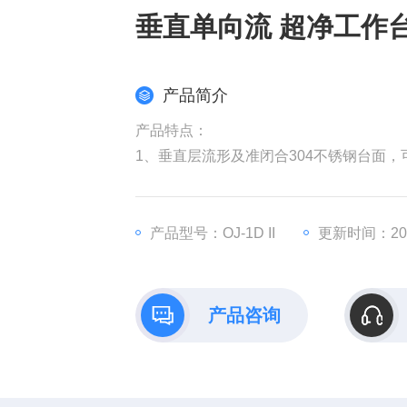
垂直单向流 超净工作
产品简介
产品特点：
1、垂直层流形及准闭合304不锈钢台面
2.、离心式风机，转速稳定，噪音小，轻触式
m/s；终期：0.2m/s）。
3、优质无隔板空气高效过滤器，净化效果
产品型号：OJ-1D II
更新时间：2025
4.彩屏液晶控制器（具有杀菌定时功能、
计工作计时功能、
产品咨询