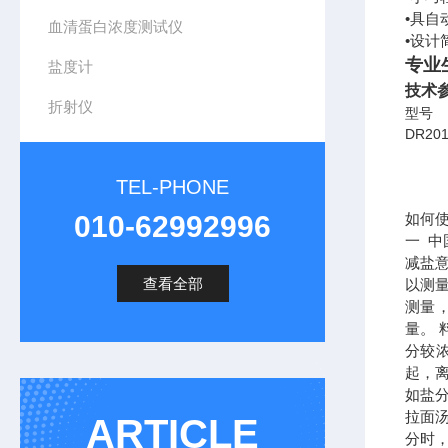
•具自
血清蛋白浓度测试仪
•设计
专业
盐度计
技术
折射仪
型号
DR20
TEL-PHONE
010-62992996
如何
一 
减盐
查看全部
以测
测量
量。
分较浓
起，
如盐分
拉面
ARTICLE
分时，