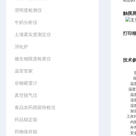
制造执行
澄明度检测仪
触摸
牛奶分析仪
打印
土壤紧实度测定仪
消化炉
微生物限度检查仪
技术
温室管家
容
谷物硬度计
温
温度
真空脱气仪
温
湿
湿
食品农药残留快检仪
加
工作
药品稳定箱
内
外
药物保存箱
安