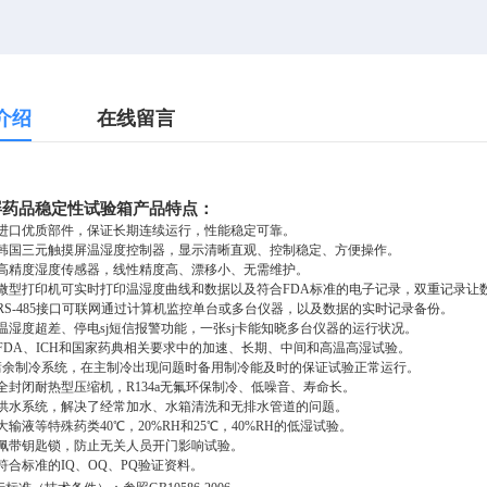
介绍
在线留言
屏药品稳定性试验箱
产品特点：
进口优质部件，保证长期连续运行，性能稳定可靠。
韩国三元触摸屏温湿度控制器，显示清晰直观、控制稳定、方便操作。
高精度湿度传感器，线性精度高、漂移小、无需维护。
微型打印机可实时打印温湿度曲线和数据以及符合FDA标准的电子记录，双重记录让
RS-485接口可联网通过计算机监控单台或多台仪器，以及数据的实时记录备份。
温湿度超差、停电sj短信报警功能，一张sj卡能知晓多台仪器的运行状况。
FDA、ICH和国家药典相关要求中的加速、长期、中间和高温高湿试验。
庸余制冷系统，在主制冷出现问题时备用制冷能及时的保证试验正常运行。
全封闭耐热型压缩机，R134a无氟环保制冷、低噪音、寿命长。
供水系统，解决了经常加水、水箱清洗和无排水管道的问题。
大输液等特殊药类40℃，20%RH和25℃，40%RH的低湿试验。
佩带钥匙锁，防止无关人员开门影响试验。
符合标准的IQ、OQ、PQ验证资料。