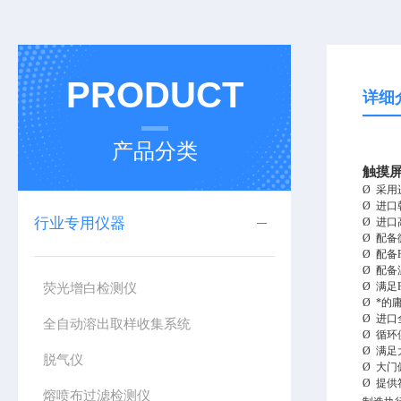
PRODUCT
详细
产品分类
触摸
Ø
采用
Ø
进口
行业专用仪器
Ø
进口
Ø
配备
Ø
配备
Ø
配备
荧光增白检测仪
Ø
满足
Ø
*的
Ø
进口
全自动溶出取样收集系统
Ø
循环
Ø
满足
脱气仪
Ø
大门
Ø
提供
熔喷布过滤检测仪