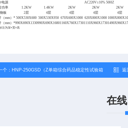
作电源
AC220V
±10% 50HZ
装功率
1.2KW
1.4KW
2KW
2KW
2KW
物板
2
层
4
层
4
层
4
层
4
层
（mm）*
500X530X600
500X530X950
670X600X1000
620X800X1000
1000X800X1
（mm）*
990X690X1330
990X690X1680
1160X760X1730
1110X960X1730
1490X960X1
标注为深×宽×高
一个：
HNP-250GSD（Z单箱综合药品稳定性试验箱
返
在线