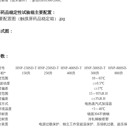
标准（技术条件）：参照GB10586-2006。
主要配置：
屏药品稳定性试验箱
格式图：
参数：
型号
HNP-150SD-T
HNP-250SD-T
HNP-400SD-T
HNP-500SD-T
HNP-800SD
积*
150
升
250
升
400
升
500
升
800
升
度范围
10
～65℃
波动度
≤±0.5℃
度偏差
≤±1℃
度范围
15
～95%R.H
度偏差
≤±3%R.H
湿方式
电热蒸汽式加湿器
环境温度
+5
～40℃
胆材质
镜面304不锈钢
壳材质
冷轧钢板喷塑
全装置
电源过载保护、独立工作室超温保护、压缩机过载、超压