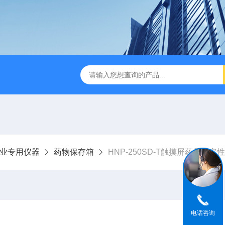
旋转蒸发仪厂家
HH-24恒温水浴锅
全不锈钢水浴15位多
业专用仪器
药物保存箱
HNP-250SD-T触摸屏药品稳定
电话咨询