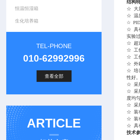
结构
恒温恒湿箱
☆ 
☆ 
生化培养箱
☆ P
☆ 具
实验
☆ 
TEL-PHONE
☆ 
010-62992996
☆ 
☆ 
☆ 
查看全部
性好
☆ 
☆ 采
度均
☆ 
☆ 装
ARTICLE
☆ 
☆ 具
技术