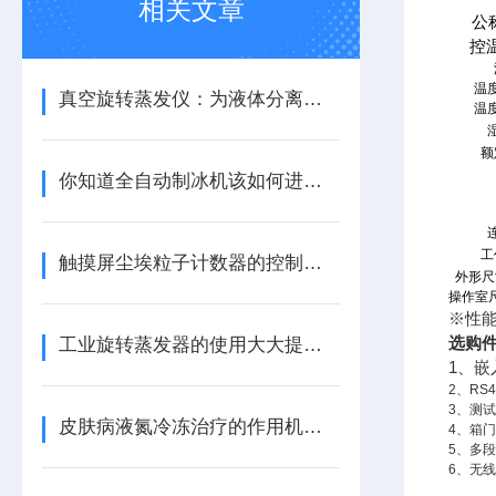
相关文章
公
控
温
真空旋转蒸发仪：为液体分离和提纯提供高效解决方案
温
额
你知道全自动制冰机该如何进行清洗吗？
工
触摸屏尘埃粒子计数器的控制技术解析
外形尺
操作室尺
※性
工业旋转蒸发器的使用大大提高了蒸发效率
选购
1
、嵌
2
、
RS4
3
、测试
皮肤病液氮冷冻治疗的作用机制方法
4
、箱门
5
、多段
6
、无线