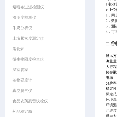
l
电池
熔喷布过滤检测仪
v
上位
1．同
澄明度检测仪
2．数
3．测
牛奶分析仪
4．可
土壤紧实度测定仪
谷
二.
消化炉
显示方
微生物限度检查仪
测量量
大行程
温室管家
储存
数
电源
谷物硬度计
分辨率
稳定性
真空脱气仪
标定范
环境温
食品农药残留快检仪
环境湿度
允许过
药品稳定箱
供电方