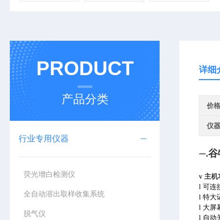
PRODUCT
详细
产品分类
价
仪
行业专用仪器
.
谷
一
荧光增白检测仪
v
主机
l
可连
全自动溶出取样收集系统
l
特大
l
大屏
脱气仪
l
自动