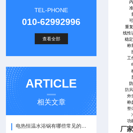
TEL-PHONE
010-62992996
重
线性
查看全部
稳定
称
工
ARTICLE
防
外
相关文章
称
整
功
电热恒温水浴锅有哪些常见的应用领域？
厂家