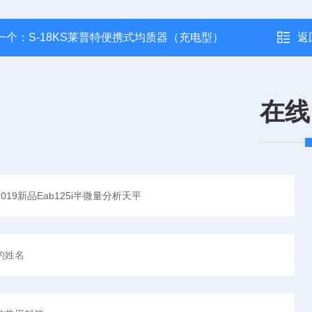
一个：
S-18KS莱普特便携式均质器（充电型）
返
在线