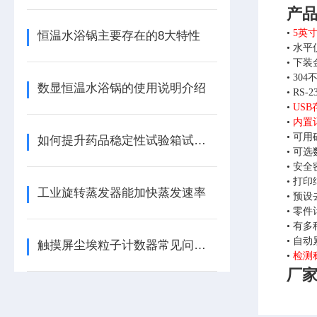
产
•
5英寸
恒温水浴锅主要存在的8大特性
• 水
• 下
• 3
数显恒温水浴锅的使用说明介绍
• R
•
USB
•
内置
• 可
如何提升药品稳定性试验箱试验的准确性？
• 可
• 安
• 打
工业旋转蒸发器能加快蒸发速率
• 预
• 零
• 有
• 自
触摸屏尘埃粒子计数器常见问题：计数不准、采样故障解决
•
检测
厂家