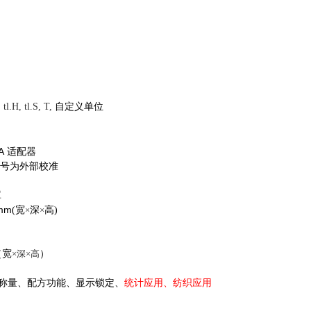
 tl.H, tl.S, T,
自定义单位
A
适配器
型号为外部校准
罩
mm
(宽
×
深
×
高)
（宽
×深×高
）
度称量、配方功能、显示锁定、
统计应用、纺织应用