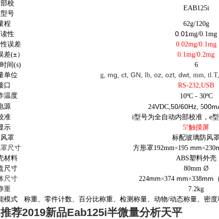
内部校
EAB125i
准型号
量程
62g/120g
0.01
可读性
mg/0.1mg
复性误差
0.02mg/0.1mg
±
误差(
）
0.1mg/0.2mg
时间(s)
6
mg
ct
GN
oz
ozt
dwt
量单位
g,
,
,
, lb,
,
,
, mm, tl.T,
接口
RS-232,USB
作温度
1
0ºC
-
3
0ºC
电源
V
50/60Hz
00m
24
DC,
,
5
校准
i型号为全自动内部校准，e
”
显示
5
触摸屏
防风罩
标配玻璃防风
mm
风罩尺寸
方形罩192mm
×
195
×
230
壳材料
ABS塑料外壳
Ø
盘尺寸
80mm
mm
mm
mm
体尺寸
224
×
374
×
338
净重
7.2kg
能模式
称重、零件计数、百分比称重、检测称量、动物/动态称量、密
推荐2019新品Eab125i半微量分析天平