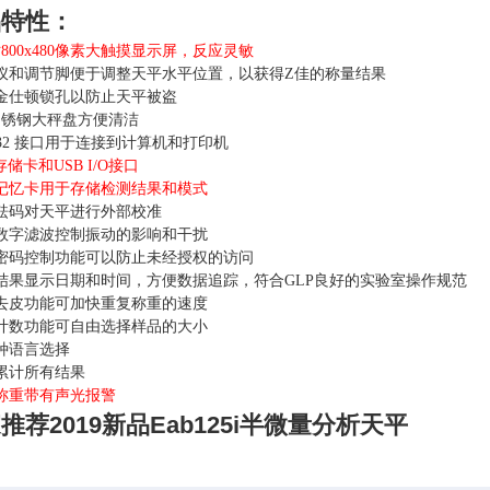
品特性：
800x480像素大触摸显示屏，反应灵敏
平仪和调节脚便于调整天平水平位置，以获得Z佳的称量结果
装金仕顿锁孔以防止天平被盗
04不锈钢大秤盘方便清洁
S-232 接口用于连接到计算机和打印机
存储卡和USB I/O接口
记忆卡用于存储检测结果和模式
用砝码对天平进行外部校准
选数字滤波控制振动的影响和干扰
全密码控制功能可以防止未经授权的访问
印结果显示日期和时间，方便数据追踪，符合GLP良好的实验室操作规范
设去皮功能可加快重复称重的速度
件计数功能可自由选择样品的大小
多种语言选择
动累计所有结果
称重带有声光报警
推荐2019新品Eab125i半微量分析天平