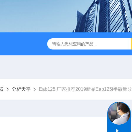
旋转蒸发仪厂家
HH-24恒温水浴锅
全不锈钢水浴15位多
器
分析天平
Eab125i厂家推荐2019新品Eab125i半微