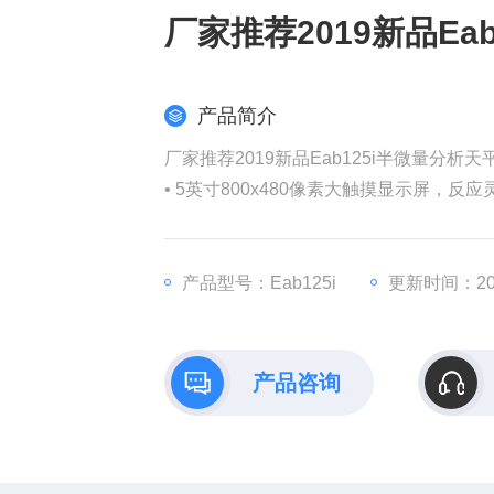
厂家推荐2019新品Ea
产品简介
厂家推荐2019新品Eab125i半微量分析天
• 5英寸800x480像素大触摸显示屏，反应
• 水平仪和调节脚便于调整天平水平位置
• 下装金仕顿锁孔以防止天平被盗
• 304不锈钢大秤盘方便清洁
产品型号：Eab125i
更新时间：202
• RS-232 接口用于连接到计算机和打印机
产品咨询