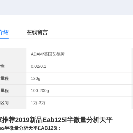
介绍
在线留言
牌
ADAM/英国艾德姆
复性
0.02/0.1
大量程
120g
器量程
100-200g
格区间
1万-3万
推荐2019新品Eab125i半微量分析天平
inox半微量分析天平E
AB125
i：