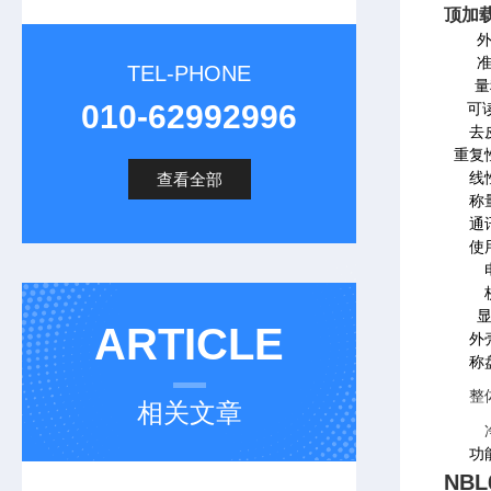
顶加
TEL-PHONE
量
010-62992996
可
去
重复性
查看全部
线
称
通
使
ARTICLE
外
称
整
相关文章
功
NB