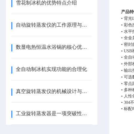
雪花制冰机的优势特点介绍
产品特
•
背光
自动旋转蒸发仪的工作原理与应用
•
彩色
•
水平
•
全金
•
密封
数显电热恒温水浴锅的核心优势及产品特点
•
US
•
全自
•
外部
全自动制冰机实现功能的合理化
•
输出
•
可选
•
零点
•
多种
真空旋转蒸发仪的机械设计与加工工艺
•
人性
•
30
• 标
工业旋转蒸发器是一项突破性的创新