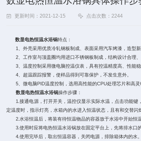
数显电热恒温水浴锅具体操作步
更新时间：2021-12-15
点击次数：2244
数显电热恒温水浴锅
特点：
1、外壳采用优质冷轧钢板制成、表面采用汽车烤漆，造型新
2、工作室与顶盖圈均用进口不锈钢板制成，结构设计合理、
3、温度控制采用微电脑控温仪表，具有控温精度高、性能稳
4、超温跟踪报警，使样品得到可靠保护，不发生意外。
5、微电脑PID温度控制，选用高性能的CPU处理芯片和高灵
数显电热恒温水浴锅
操作步骤：
1.接通电源，打开开关，温控仪显示实际水温，点击功能键，
定温度时，指示灯亮，水箱内的水进入恒温状态，且有和交替闪
2.水浴恒温后，将装有待恒温物品的容器放于水浴中开始恒
3.使用时应将电热恒温水浴锅放在固定平台上，先将排水口的
4.使用完毕后，取出恒温容器，关闭电源，排除箱体内的水