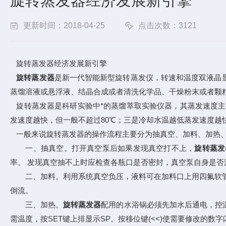
旋转蒸发器经济发展新引擎
更新时间：2018-04-25
点击次数：3121
旋转蒸发器经济发展新引擎
旋转蒸发器
是新一代智能新型旋转蒸发仪，转速和温度双液晶
蒸馏溶液或悬浮液、结晶合成或者清洗化学品、干燥粉末或者颗粒
旋转蒸发器是科研实验中*的蒸馏萃取实验仪器，其蒸发速度主要
发速度越快，但一般不超过80℃；三是冷却水温越低蒸发速度越
一般来说旋转蒸发器的操作流程主要分为抽真空、加料、加热、
一、抽真空。打开真空泵后如果发现真空打不上，
旋转蒸发
率。 发现真空抽不上时应检查各瓶口是否密封，真空泵自身是
二、加料。利用系统真空负压，液料可在加料口上用四氟软管吸
倒流。
三、加热。
旋转蒸发器
配用的水浴锅必须先加水后通电，控温
需温度，按SET键上排显示SP。按移位键(<<)使需要修改的