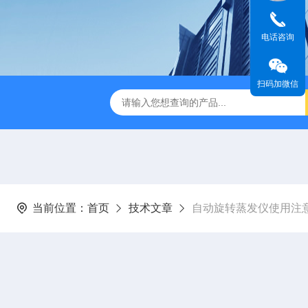
电话咨询
扫码加微信
旋转蒸发仪厂家
HH-24恒温水浴锅
全不锈钢水浴15位多
当前位置：
首页
技术文章
自动旋转蒸发仪使用注