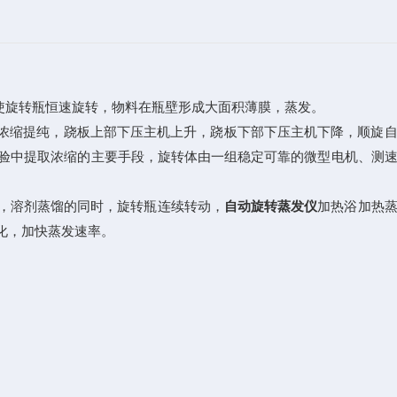
使旋转瓶恒速旋转，物料在瓶壁形成大面积薄膜，蒸发。
浓缩提纯，跷板上部下压主机上升，跷板下部下压主机下降，顺旋自
验中提取浓缩的主要手段，旋转体由一组稳定可靠的微型电机、测
下，溶剂蒸馏的同时，旋转瓶连续转动，
自动旋转蒸发仪
加热浴加热
化，加快蒸发速率。